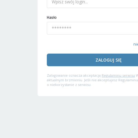
Hasło
ni
ZALOGUJ SIĘ
Zalogowanie oznacza akceptację
Regulaminu serwisu
W
aktualnym brzmieniu. Jeśli nie akceptujesz Regulaminu
o niekorzystanie z serwisu.