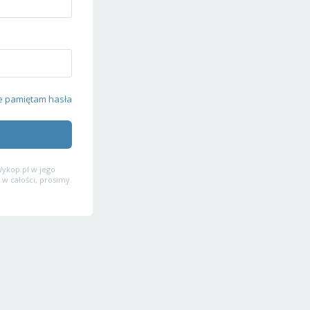
e pamiętam hasła
ykop.pl w jego
 w całości, prosimy