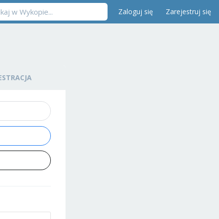
Zaloguj się
Zarejestruj się
ESTRACJA