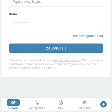
Hasło
nie pamiętam hasła
ZALOGUJ SIĘ
Zalogowanie oznacza akceptację
Regulaminu serwisu
Wykop.pl w jego
aktualnym brzmieniu. Jeśli nie akceptujesz Regulaminu w całości,
prosimy o niekorzystanie z serwisu.
Główna
Wykopalisko
Hity
Mikroblog