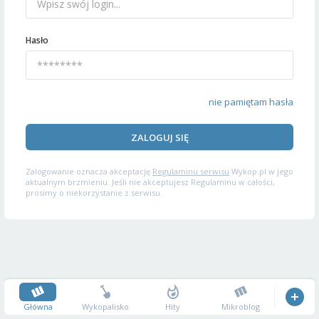
Hasło
nie pamiętam hasła
ZALOGUJ SIĘ
Zalogowanie oznacza akceptację
Regulaminu serwisu
Wykop.pl w jego
aktualnym brzmieniu. Jeśli nie akceptujesz Regulaminu w całości,
prosimy o niekorzystanie z serwisu.
Główna
Wykopalisko
Hity
Mikroblog