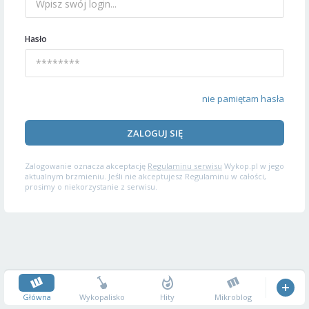
Hasło
nie pamiętam hasła
ZALOGUJ SIĘ
Zalogowanie oznacza akceptację
Regulaminu serwisu
Wykop.pl w jego
aktualnym brzmieniu. Jeśli nie akceptujesz Regulaminu w całości,
prosimy o niekorzystanie z serwisu.
Główna
Wykopalisko
Hity
Mikroblog