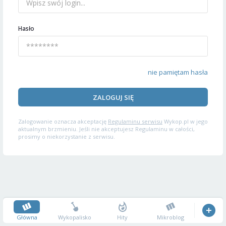
Hasło
nie pamiętam hasła
ZALOGUJ SIĘ
Zalogowanie oznacza akceptację
Regulaminu serwisu
Wykop.pl w jego
aktualnym brzmieniu. Jeśli nie akceptujesz Regulaminu w całości,
prosimy o niekorzystanie z serwisu.
Główna
Wykopalisko
Hity
Mikroblog