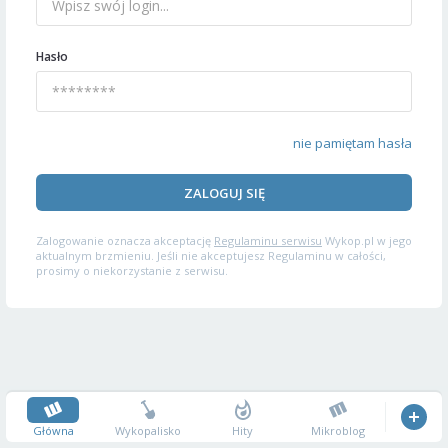
Hasło
nie pamiętam hasła
ZALOGUJ SIĘ
Zalogowanie oznacza akceptację
Regulaminu serwisu
Wykop.pl w jego
aktualnym brzmieniu. Jeśli nie akceptujesz Regulaminu w całości,
prosimy o niekorzystanie z serwisu.
Główna
Wykopalisko
Hity
Mikroblog