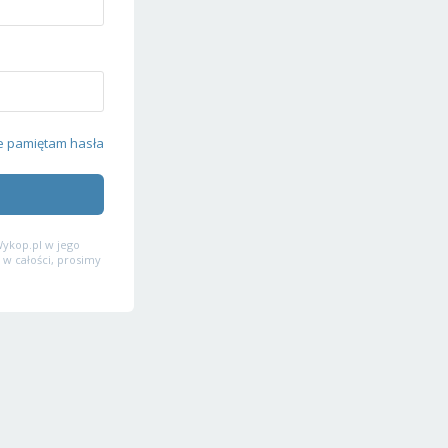
e pamiętam hasła
ykop.pl w jego
 w całości, prosimy