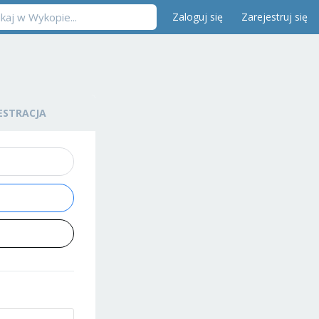
Zaloguj się
Zarejestruj się
ESTRACJA