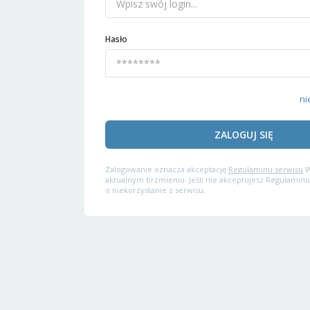
Hasło
ni
ZALOGUJ SIĘ
Zalogowanie oznacza akceptację
Regulaminu serwisu
W
aktualnym brzmieniu. Jeśli nie akceptujesz Regulaminu
o niekorzystanie z serwisu.