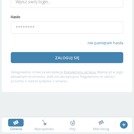
Hasło
nie pamiętam hasła
ZALOGUJ SIĘ
Zalogowanie oznacza akceptację
Regulaminu serwisu
Wykop.pl w jego
aktualnym brzmieniu. Jeśli nie akceptujesz Regulaminu w całości,
prosimy o niekorzystanie z serwisu.
Główna
Wykopalisko
Hity
Mikroblog