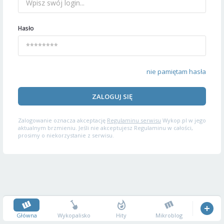
Hasło
nie pamiętam hasła
ZALOGUJ SIĘ
Zalogowanie oznacza akceptację
Regulaminu serwisu
Wykop.pl w jego
aktualnym brzmieniu. Jeśli nie akceptujesz Regulaminu w całości,
prosimy o niekorzystanie z serwisu.
Główna
Wykopalisko
Hity
Mikroblog