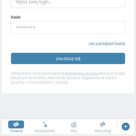
Hasło
nie pamiętam hasła
ZALOGUJ SIĘ
Zalogowanie oznacza akceptację
Regulaminu serwisu
Wykop.pl w jego
aktualnym brzmieniu. Jeśli nie akceptujesz Regulaminu w całości,
prosimy o niekorzystanie z serwisu.
Główna
Wykopalisko
Hity
Mikroblog