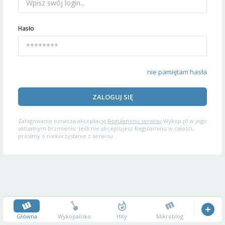
Hasło
nie pamiętam hasła
ZALOGUJ SIĘ
Zalogowanie oznacza akceptację
Regulaminu serwisu
Wykop.pl w jego
aktualnym brzmieniu. Jeśli nie akceptujesz Regulaminu w całości,
prosimy o niekorzystanie z serwisu.
Główna
Wykopalisko
Hity
Mikroblog