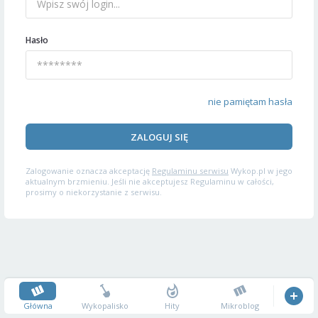
Hasło
nie pamiętam hasła
ZALOGUJ SIĘ
Zalogowanie oznacza akceptację
Regulaminu serwisu
Wykop.pl w jego
aktualnym brzmieniu. Jeśli nie akceptujesz Regulaminu w całości,
prosimy o niekorzystanie z serwisu.
Główna
Wykopalisko
Hity
Mikroblog