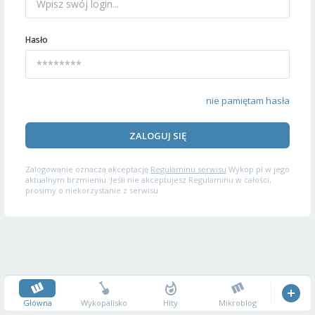
Hasło
nie pamiętam hasła
ZALOGUJ SIĘ
Zalogowanie oznacza akceptację
Regulaminu serwisu
Wykop.pl w jego
aktualnym brzmieniu. Jeśli nie akceptujesz Regulaminu w całości,
prosimy o niekorzystanie z serwisu.
Główna
Wykopalisko
Hity
Mikroblog