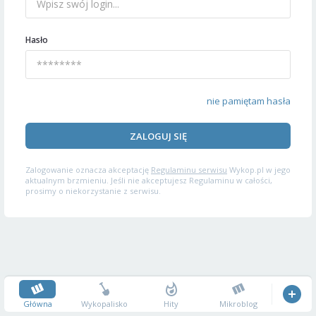
Hasło
nie pamiętam hasła
ZALOGUJ SIĘ
Zalogowanie oznacza akceptację
Regulaminu serwisu
Wykop.pl w jego
aktualnym brzmieniu. Jeśli nie akceptujesz Regulaminu w całości,
prosimy o niekorzystanie z serwisu.
Główna
Wykopalisko
Hity
Mikroblog