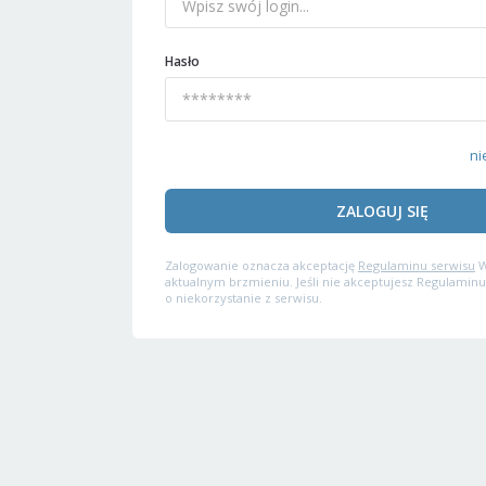
Hasło
ni
ZALOGUJ SIĘ
Zalogowanie oznacza akceptację
Regulaminu serwisu
W
aktualnym brzmieniu. Jeśli nie akceptujesz Regulaminu
o niekorzystanie z serwisu.