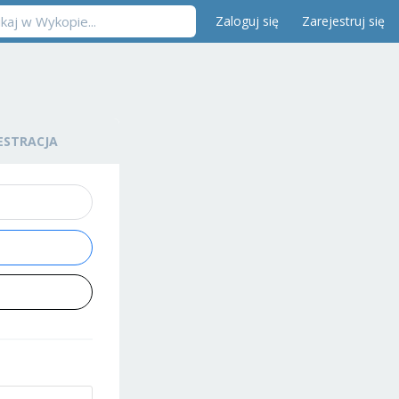
Zaloguj się
Zarejestruj się
ESTRACJA