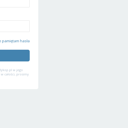
e pamiętam hasła
ykop.pl w jego
 w całości, prosimy