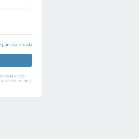
e pamiętam hasła
ykop.pl w jego
 w całości, prosimy