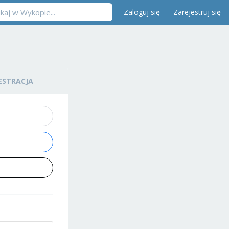
Zaloguj się
Zarejestruj się
ESTRACJA