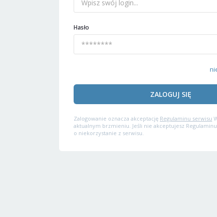
Hasło
ni
ZALOGUJ SIĘ
Zalogowanie oznacza akceptację
Regulaminu serwisu
W
aktualnym brzmieniu. Jeśli nie akceptujesz Regulaminu
o niekorzystanie z serwisu.