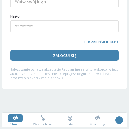
Hasło
nie pamiętam hasła
ZALOGUJ SIĘ
Zalogowanie oznacza akceptację
Regulaminu serwisu
Wykop.pl w jego
aktualnym brzmieniu. Jeśli nie akceptujesz Regulaminu w całości,
prosimy o niekorzystanie z serwisu.
Główna
Wykopalisko
Hity
Mikroblog