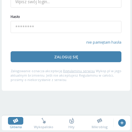
Hasło
nie pamiętam hasła
ZALOGUJ SIĘ
Zalogowanie oznacza akceptację
Regulaminu serwisu
Wykop.pl w jego
aktualnym brzmieniu. Jeśli nie akceptujesz Regulaminu w całości,
prosimy o niekorzystanie z serwisu.
Główna
Wykopalisko
Hity
Mikroblog