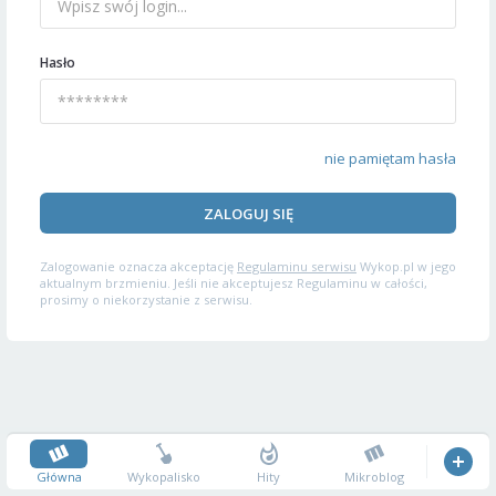
Hasło
nie pamiętam hasła
ZALOGUJ SIĘ
Zalogowanie oznacza akceptację
Regulaminu serwisu
Wykop.pl w jego
aktualnym brzmieniu. Jeśli nie akceptujesz Regulaminu w całości,
prosimy o niekorzystanie z serwisu.
Główna
Wykopalisko
Hity
Mikroblog