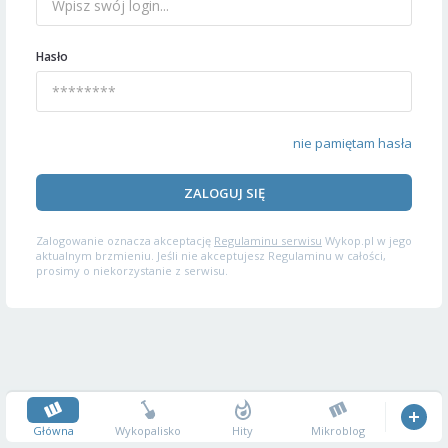
Hasło
nie pamiętam hasła
ZALOGUJ SIĘ
Zalogowanie oznacza akceptację
Regulaminu serwisu
Wykop.pl w jego
aktualnym brzmieniu. Jeśli nie akceptujesz Regulaminu w całości,
prosimy o niekorzystanie z serwisu.
Główna
Wykopalisko
Hity
Mikroblog