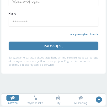
Hasło
nie pamiętam hasła
ZALOGUJ SIĘ
Zalogowanie oznacza akceptację
Regulaminu serwisu
Wykop.pl w jego
aktualnym brzmieniu. Jeśli nie akceptujesz Regulaminu w całości,
prosimy o niekorzystanie z serwisu.
Główna
Wykopalisko
Hity
Mikroblog