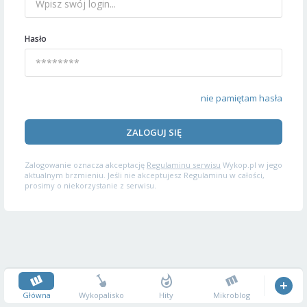
Hasło
nie pamiętam hasła
ZALOGUJ SIĘ
Zalogowanie oznacza akceptację
Regulaminu serwisu
Wykop.pl w jego
aktualnym brzmieniu. Jeśli nie akceptujesz Regulaminu w całości,
prosimy o niekorzystanie z serwisu.
Główna
Wykopalisko
Hity
Mikroblog