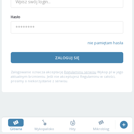
Hasło
nie pamiętam hasła
ZALOGUJ SIĘ
Zalogowanie oznacza akceptację
Regulaminu serwisu
Wykop.pl w jego
aktualnym brzmieniu. Jeśli nie akceptujesz Regulaminu w całości,
prosimy o niekorzystanie z serwisu.
Główna
Wykopalisko
Hity
Mikroblog