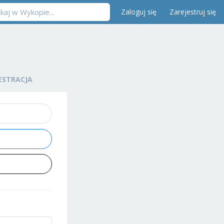
Zaloguj się
Zarejestruj się
ESTRACJA