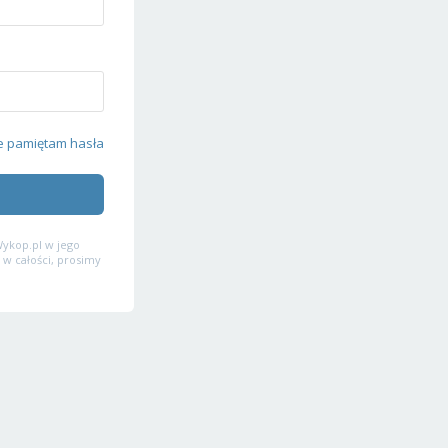
e pamiętam hasła
ykop.pl w jego
 w całości, prosimy