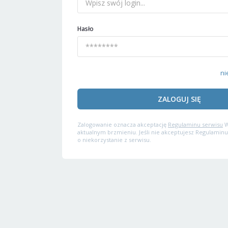
Hasło
ni
ZALOGUJ SIĘ
Zalogowanie oznacza akceptację
Regulaminu serwisu
W
aktualnym brzmieniu. Jeśli nie akceptujesz Regulaminu
o niekorzystanie z serwisu.