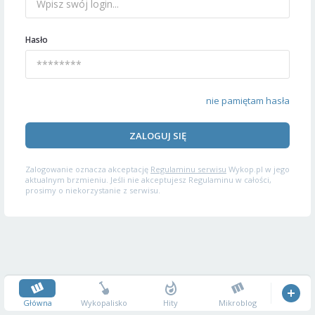
Hasło
nie pamiętam hasła
ZALOGUJ SIĘ
Zalogowanie oznacza akceptację
Regulaminu serwisu
Wykop.pl w jego
aktualnym brzmieniu. Jeśli nie akceptujesz Regulaminu w całości,
prosimy o niekorzystanie z serwisu.
Główna
Wykopalisko
Hity
Mikroblog