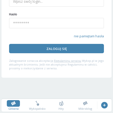
Hasło
nie pamiętam hasła
ZALOGUJ SIĘ
Zalogowanie oznacza akceptację
Regulaminu serwisu
Wykop.pl w jego
aktualnym brzmieniu. Jeśli nie akceptujesz Regulaminu w całości,
prosimy o niekorzystanie z serwisu.
Główna
Wykopalisko
Hity
Mikroblog