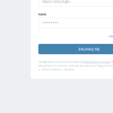
Hasło
ni
ZALOGUJ SIĘ
Zalogowanie oznacza akceptację
Regulaminu serwisu
W
aktualnym brzmieniu. Jeśli nie akceptujesz Regulaminu
o niekorzystanie z serwisu.