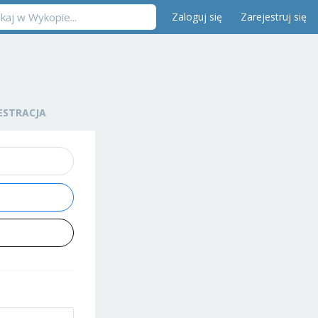
Zaloguj się
Zarejestruj się
ESTRACJA