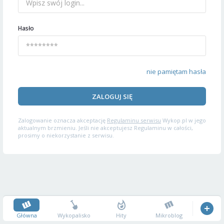
Hasło
nie pamiętam hasła
ZALOGUJ SIĘ
Zalogowanie oznacza akceptację
Regulaminu serwisu
Wykop.pl w jego
aktualnym brzmieniu. Jeśli nie akceptujesz Regulaminu w całości,
prosimy o niekorzystanie z serwisu.
Główna
Wykopalisko
Hity
Mikroblog