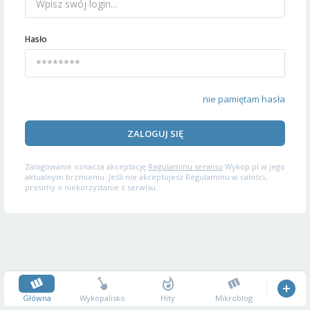
Hasło
nie pamiętam hasła
ZALOGUJ SIĘ
Zalogowanie oznacza akceptację
Regulaminu serwisu
Wykop.pl w jego
aktualnym brzmieniu. Jeśli nie akceptujesz Regulaminu w całości,
prosimy o niekorzystanie z serwisu.
Główna
Wykopalisko
Hity
Mikroblog