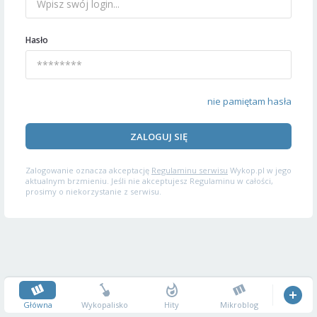
Hasło
nie pamiętam hasła
ZALOGUJ SIĘ
Zalogowanie oznacza akceptację
Regulaminu serwisu
Wykop.pl w jego
aktualnym brzmieniu. Jeśli nie akceptujesz Regulaminu w całości,
prosimy o niekorzystanie z serwisu.
Główna
Wykopalisko
Hity
Mikroblog