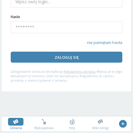
Hasło
nie pamiętam hasła
ZALOGUJ SIĘ
Zalogowanie oznacza akceptację
Regulaminu serwisu
Wykop.pl w jego
aktualnym brzmieniu. Jeśli nie akceptujesz Regulaminu w całości,
prosimy o niekorzystanie z serwisu.
Główna
Wykopalisko
Hity
Mikroblog