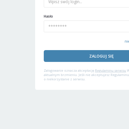
Hasło
ni
ZALOGUJ SIĘ
Zalogowanie oznacza akceptację
Regulaminu serwisu
W
aktualnym brzmieniu. Jeśli nie akceptujesz Regulaminu
o niekorzystanie z serwisu.