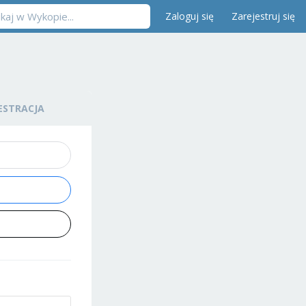
Zaloguj się
Zarejestruj się
ESTRACJA