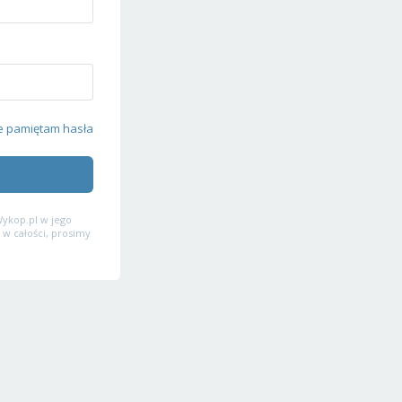
e pamiętam hasła
ykop.pl w jego
 w całości, prosimy