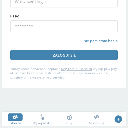
Hasło
nie pamiętam hasła
ZALOGUJ SIĘ
Zalogowanie oznacza akceptację
Regulaminu serwisu
Wykop.pl w jego
aktualnym brzmieniu. Jeśli nie akceptujesz Regulaminu w całości,
prosimy o niekorzystanie z serwisu.
Główna
Wykopalisko
Hity
Mikroblog