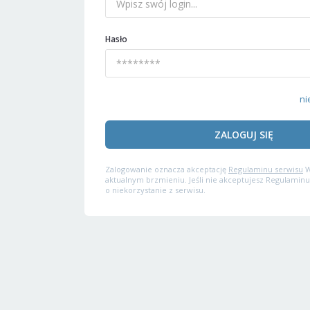
Hasło
ni
ZALOGUJ SIĘ
Zalogowanie oznacza akceptację
Regulaminu serwisu
W
aktualnym brzmieniu. Jeśli nie akceptujesz Regulaminu
o niekorzystanie z serwisu.