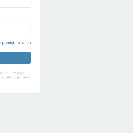
e pamiętam hasła
ykop.pl w jego
 w całości, prosimy