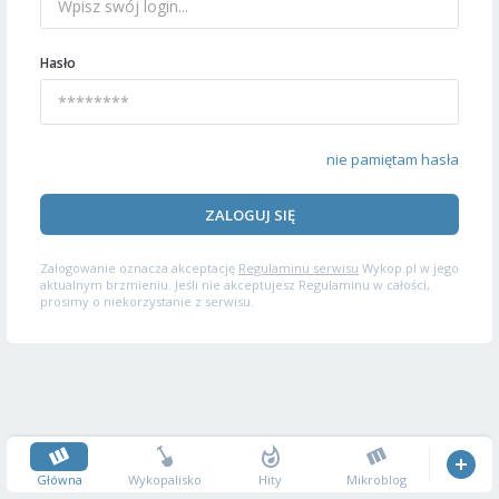
Hasło
nie pamiętam hasła
ZALOGUJ SIĘ
Zalogowanie oznacza akceptację
Regulaminu serwisu
Wykop.pl w jego
aktualnym brzmieniu. Jeśli nie akceptujesz Regulaminu w całości,
prosimy o niekorzystanie z serwisu.
Główna
Wykopalisko
Hity
Mikroblog