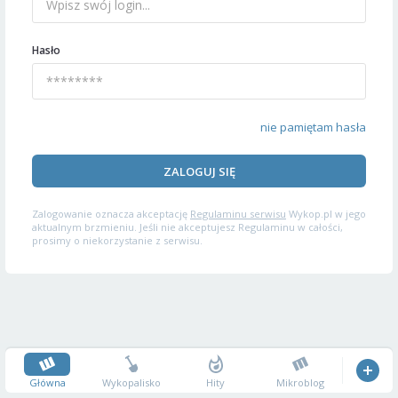
Hasło
nie pamiętam hasła
ZALOGUJ SIĘ
Zalogowanie oznacza akceptację
Regulaminu serwisu
Wykop.pl w jego
aktualnym brzmieniu. Jeśli nie akceptujesz Regulaminu w całości,
prosimy o niekorzystanie z serwisu.
Główna
Wykopalisko
Hity
Mikroblog