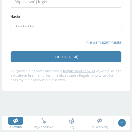
Hasło
nie pamiętam hasła
ZALOGUJ SIĘ
Zalogowanie oznacza akceptację
Regulaminu serwisu
Wykop.pl w jego
aktualnym brzmieniu. Jeśli nie akceptujesz Regulaminu w całości,
prosimy o niekorzystanie z serwisu.
Główna
Wykopalisko
Hity
Mikroblog