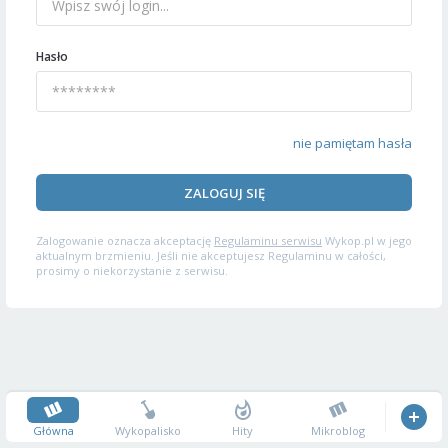
Hasło
nie pamiętam hasła
ZALOGUJ SIĘ
Zalogowanie oznacza akceptację
Regulaminu serwisu
Wykop.pl w jego
aktualnym brzmieniu. Jeśli nie akceptujesz Regulaminu w całości,
prosimy o niekorzystanie z serwisu.
Główna
Wykopalisko
Hity
Mikroblog