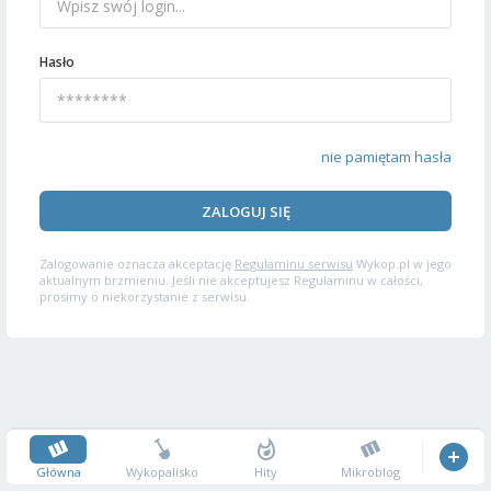
Hasło
nie pamiętam hasła
ZALOGUJ SIĘ
Zalogowanie oznacza akceptację
Regulaminu serwisu
Wykop.pl w jego
aktualnym brzmieniu. Jeśli nie akceptujesz Regulaminu w całości,
prosimy o niekorzystanie z serwisu.
Główna
Wykopalisko
Hity
Mikroblog