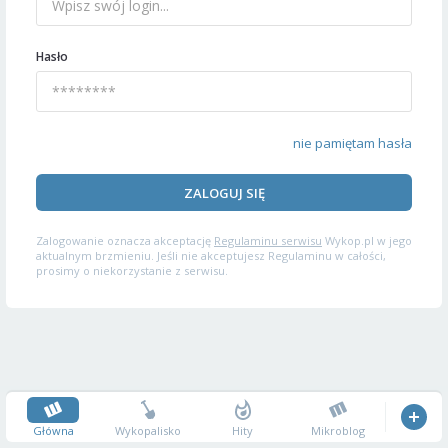
Hasło
nie pamiętam hasła
ZALOGUJ SIĘ
Zalogowanie oznacza akceptację
Regulaminu serwisu
Wykop.pl w jego
aktualnym brzmieniu. Jeśli nie akceptujesz Regulaminu w całości,
prosimy o niekorzystanie z serwisu.
Główna
Wykopalisko
Hity
Mikroblog