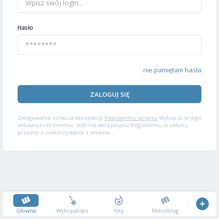
Hasło
nie pamiętam hasła
ZALOGUJ SIĘ
Zalogowanie oznacza akceptację
Regulaminu serwisu
Wykop.pl w jego
aktualnym brzmieniu. Jeśli nie akceptujesz Regulaminu w całości,
prosimy o niekorzystanie z serwisu.
Główna
Wykopalisko
Hity
Mikroblog