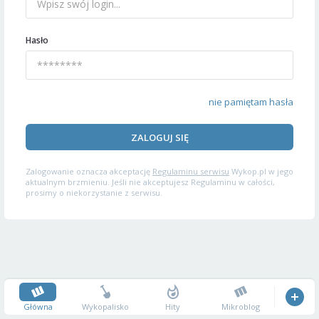
Hasło
nie pamiętam hasła
ZALOGUJ SIĘ
Zalogowanie oznacza akceptację
Regulaminu serwisu
Wykop.pl w jego
aktualnym brzmieniu. Jeśli nie akceptujesz Regulaminu w całości,
prosimy o niekorzystanie z serwisu.
Główna
Wykopalisko
Hity
Mikroblog