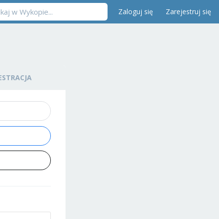
Zaloguj się
Zarejestruj się
ESTRACJA