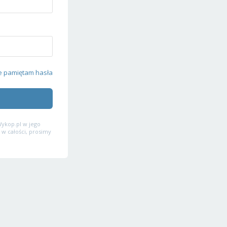
e pamiętam hasła
ykop.pl w jego
 w całości, prosimy