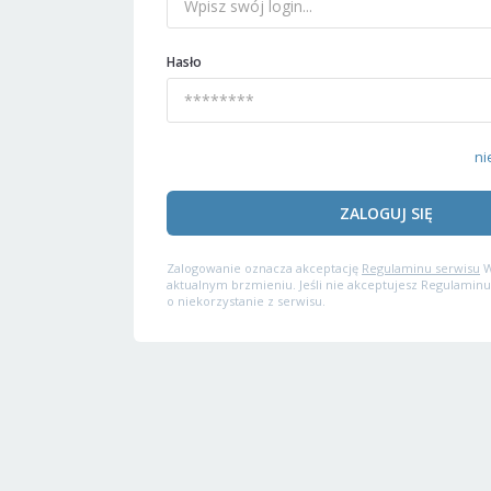
Hasło
ni
ZALOGUJ SIĘ
Zalogowanie oznacza akceptację
Regulaminu serwisu
W
aktualnym brzmieniu. Jeśli nie akceptujesz Regulaminu
o niekorzystanie z serwisu.