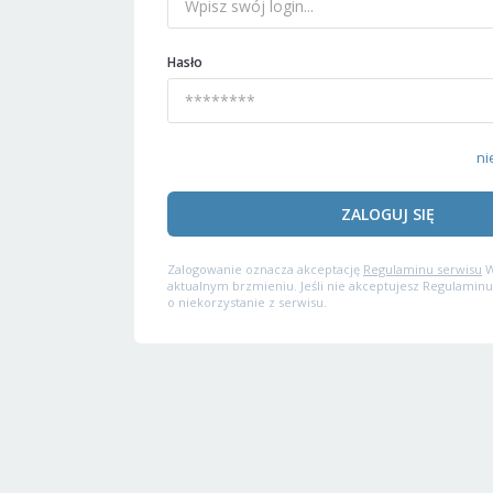
Hasło
ni
ZALOGUJ SIĘ
Zalogowanie oznacza akceptację
Regulaminu serwisu
W
aktualnym brzmieniu. Jeśli nie akceptujesz Regulaminu
o niekorzystanie z serwisu.