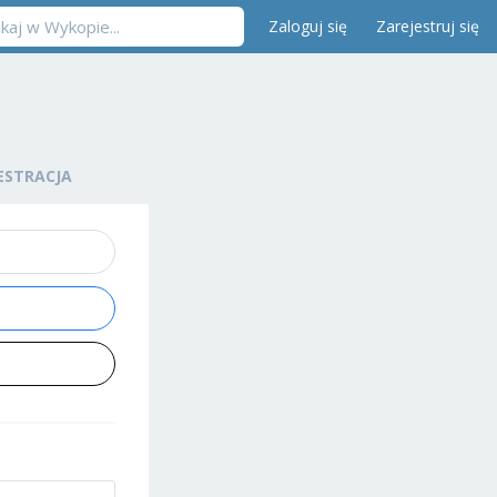
Zaloguj się
Zarejestruj się
ESTRACJA