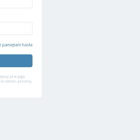
e pamiętam hasła
ykop.pl w jego
 w całości, prosimy