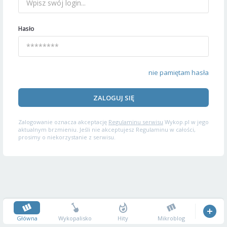
Hasło
nie pamiętam hasła
ZALOGUJ SIĘ
Zalogowanie oznacza akceptację
Regulaminu serwisu
Wykop.pl w jego
aktualnym brzmieniu. Jeśli nie akceptujesz Regulaminu w całości,
prosimy o niekorzystanie z serwisu.
Główna
Wykopalisko
Hity
Mikroblog