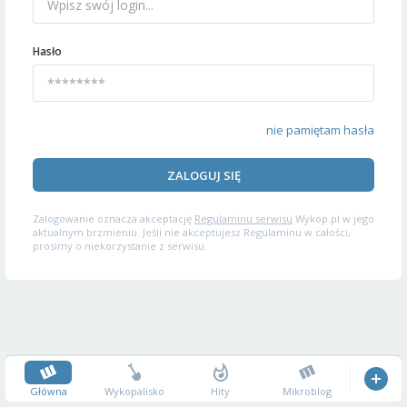
Hasło
nie pamiętam hasła
ZALOGUJ SIĘ
Zalogowanie oznacza akceptację
Regulaminu serwisu
Wykop.pl w jego
aktualnym brzmieniu. Jeśli nie akceptujesz Regulaminu w całości,
prosimy o niekorzystanie z serwisu.
Główna
Wykopalisko
Hity
Mikroblog