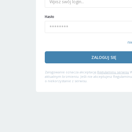
Hasło
ni
ZALOGUJ SIĘ
Zalogowanie oznacza akceptację
Regulaminu serwisu
W
aktualnym brzmieniu. Jeśli nie akceptujesz Regulaminu
o niekorzystanie z serwisu.