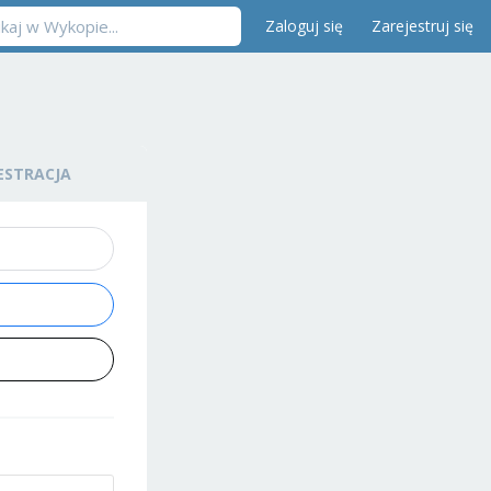
Zaloguj się
Zarejestruj się
ESTRACJA