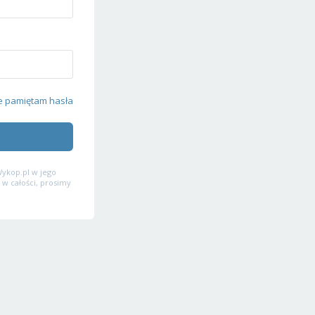
e pamiętam hasła
ykop.pl w jego
 w całości, prosimy