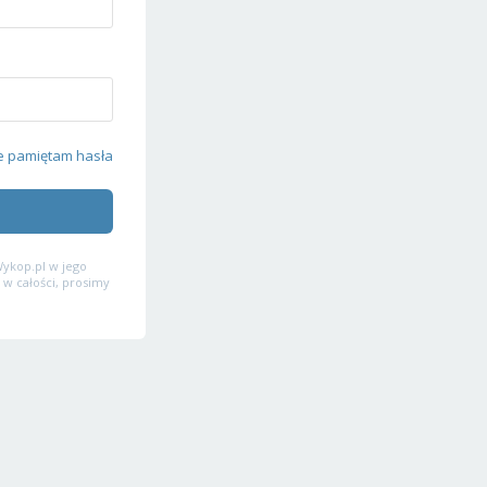
e pamiętam hasła
ykop.pl w jego
 w całości, prosimy