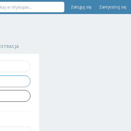
Zaloguj się
Zarejestruj się
ESTRACJA