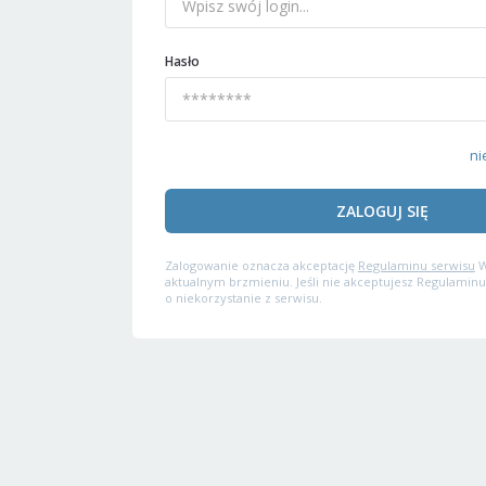
Hasło
ni
ZALOGUJ SIĘ
Zalogowanie oznacza akceptację
Regulaminu serwisu
W
aktualnym brzmieniu. Jeśli nie akceptujesz Regulaminu
o niekorzystanie z serwisu.