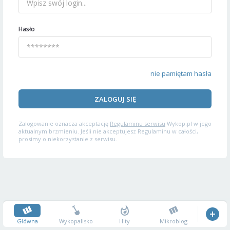
Hasło
nie pamiętam hasła
ZALOGUJ SIĘ
Zalogowanie oznacza akceptację
Regulaminu serwisu
Wykop.pl w jego
aktualnym brzmieniu. Jeśli nie akceptujesz Regulaminu w całości,
prosimy o niekorzystanie z serwisu.
Główna
Wykopalisko
Hity
Mikroblog