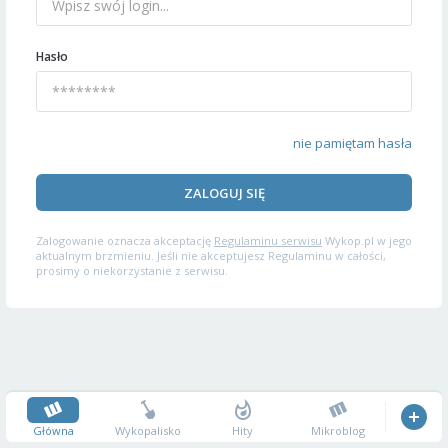
Hasło
nie pamiętam hasła
ZALOGUJ SIĘ
Zalogowanie oznacza akceptację
Regulaminu serwisu
Wykop.pl w jego
aktualnym brzmieniu. Jeśli nie akceptujesz Regulaminu w całości,
prosimy o niekorzystanie z serwisu.
Główna
Wykopalisko
Hity
Mikroblog